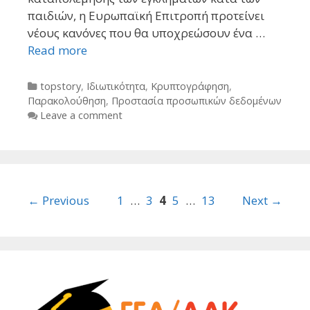
παιδιών, η Ευρωπαϊκή Επιτροπή προτείνει
νέους κανόνες που θα υποχρεώσουν ένα …
Read more
Categories
topstory
,
Ιδιωτικότητα
,
Κρυπτογράφηση
,
Παρακολούθηση
,
Προστασία προσωπικών δεδομένων
Leave a comment
Post
← Previous
1
…
3
4
5
…
13
Next →
navigation