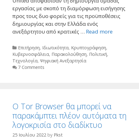
United αποφάσισαν τη δημιουργία ομάδας
εργασίας με σκοπό τη διαμόρφωση εισήγησης
προς τους δυο φορείς για τις προϋποθέσεις
δημιουργίας και στην Ελλάδα ενός
ανεξάρτητου από κρατικές …
Read more
Categories
Επιτήρηση
,
Ιδιωτικότητα
,
Κρυπτογράφηση
,
Κυβερνοσφάλεια
,
Παρακολούθηση
,
Πολιτική
,
Τεχνολογία
,
Ψηφιακή Ανεξαρτησία
7 Comments
Ο Tor Browser θα μπορεί να
παρακάμπτει πλέον αυτόματα τη
λογοκρισία στο διαδίκτυο
25 Ιουλίου 2022
by
Pkst