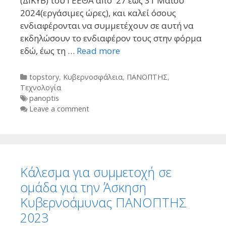
(ΔΙΚΥΒ) του ΓΕΕΘΑ από 27 έως 31 Μαΐου
2024(εργάσιμες ώρες), και καλεί όσους
ενδιαφέρονται να συμμετέχουν σε αυτή να
εκδηλώσουν το ενδιαφέρον τους στην φόρμα
εδώ, έως τη …
Read more
Categories
topstory
,
Κυβερνοσφάλεια
,
ΠΑΝΟΠΤΗΣ
,
Τεχνολογία
Tags
panoptis
Leave a comment
Κάλεσμα για συμμετοχή σε
ομάδα για την Άσκηση
Κυβερνοάμυνας ΠΑΝΟΠΤΗΣ
2023