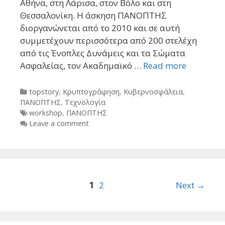
Αθήνα, στη Λάρισα, στον Βόλο και στη
Θεσσαλονίκη. Η άσκηση ΠΑΝΟΠΤΗΣ
διοργανώνεται από το 2010 και σε αυτή
συμμετέχουν περισσότερα από 200 στελέχη
από τις Ένοπλες Δυνάμεις και τα Σώματα
Ασφαλείας, τον Ακαδημαϊκό …
Read more
Categories
topstory
,
Κρυπτογράφηση
,
Κυβερνοσφάλεια
,
ΠΑΝΟΠΤΗΣ
,
Τεχνολογία
Tags
workshop
,
ΠΑΝΟΠΤΗΣ
Leave a comment
Post
1
2
Next →
navigation