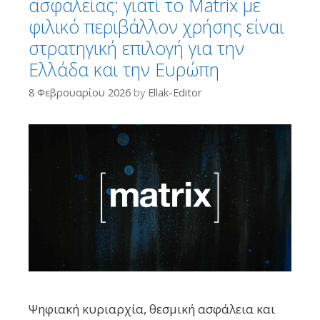
ασφαλείας: γιατί το Matrix με
φιλικό περιβάλλον χρήσης είναι
στρατηγική επιλογή για την
Ελλάδα και την Ευρώπη
8 Φεβρουαρίου 2026
by
Ellak-Editor
Ψηφιακή κυριαρχία, θεσμική ασφάλεια και