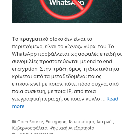
Το πραγματικό ρίσκο δεν είναι το
περιεχόμενο, είναι το «ίχνος» γύρω του Το
WhatsApp προβάλλεται ως ασφαλές επειδή οι
συνομιλίες προστατεύονται με end to end
encryption. Στην πράξη όμως, η ιδιωτικότητα
κρίνεται από τα μεταδεδομένα: ποιος
επικοινωνεί με ποιον, πότε, πόσο συχνά, από
ποια συσκευή, με ποια IP, από ποια
γεωγραφική περιοχή, σε ποιον κύκλο …
Read
more
Categories
Open Source
,
Επιτήρηση
,
Ιδιωτικότητα
,
Ιντερνέτ
,
Κυβερνοσφάλεια
,
Ψηφιακή Ανεξαρτησία