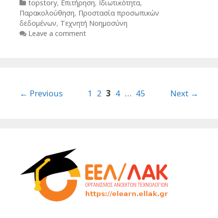
Categories
topstory
,
Επιτήρηση
,
Ιδιωτικότητα
,
Παρακολούθηση
,
Προστασία προσωπικών
δεδομένων
,
Τεχνητή Νοημοσύνη
Leave a comment
Post
← Previous
1
2
3
4
…
45
Next →
navigation