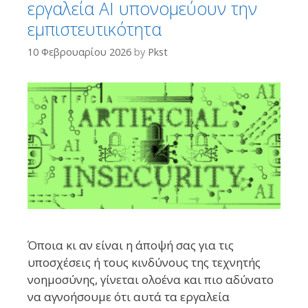
εργαλεία AI υπονομεύουν την
πρόσβαση σε ευρωπαϊκές βάσεις δεδομένων. Το τίμημα για τη
εμπιστευτικότητα
διατήρηση των ταξιδιών χωρίς βίζα, προειδοποιούν οργανώσεις
ψηφιακών δικαιωμάτων, είναι τα πιο ευαίσθητα προσωπικά
10 Φεβρουαρίου 2026
by
Pkst
δεδομένα εκατομμυρίων ανθρώπων.Τι είναι το EBSPΤο 2022 η ...
Περισσότερα...
Όποια κι αν είναι η άποψή σας για τις
υποσχέσεις ή τους κινδύνους της τεχνητής
νοημοσύνης, γίνεται ολοένα και πιο αδύνατο
να αγνοήσουμε ότι αυτά τα εργαλεία