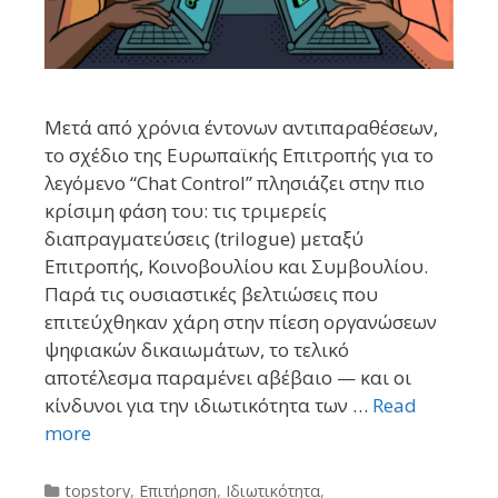
Μετά από χρόνια έντονων αντιπαραθέσεων,
το σχέδιο της Ευρωπαϊκής Επιτροπής για το
λεγόμενο “Chat Control” πλησιάζει στην πιο
κρίσιμη φάση του: τις τριμερείς
διαπραγματεύσεις (trilogue) μεταξύ
Επιτροπής, Κοινοβουλίου και Συμβουλίου.
Παρά τις ουσιαστικές βελτιώσεις που
επιτεύχθηκαν χάρη στην πίεση οργανώσεων
ψηφιακών δικαιωμάτων, το τελικό
αποτέλεσμα παραμένει αβέβαιο — και οι
κίνδυνοι για την ιδιωτικότητα των …
Read
more
Categories
topstory
,
Επιτήρηση
,
Ιδιωτικότητα
,