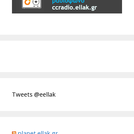
Tweets @eellak
planet.ellak.gr