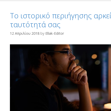
Το ιστορικό περιήγησης αρκε
ταυτότητά σας
12 Απριλίου 2018
by
Ellak-Editor