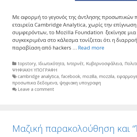
Με αφορμή το γεγονός της άντλησης προσωπικών π
εταιρεία Cambridge Analytica, χωρίς την επίγνωσ
συμφερόντων, το Mozilla Foυndation ξεκίνησε μια 
συγκεκριμένα στο κάλεσμα τονίζεται ότι η διαρρ
παραβίαση από hackers …
Read more
Categories
topstory
,
Ιδιωτικότητα
,
Ιντερνέτ
,
Κυβερνοσφάλεια
,
Πολιτ
ΨΗΦΙΑΚΗ ΥΠΟΓΡΑΦΗ
Tags
cambridge analytica
,
facebook
,
mozilla
,
mozzila
,
εφαρμογ
προσωπικα δεδομενα
,
ψηφιακη υπογραφη
Leave a comment
Μαζική παρακολούθηση και 