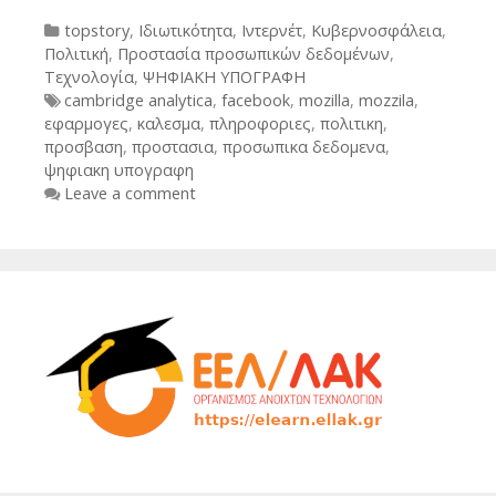
Categories
topstory
,
Ιδιωτικότητα
,
Ιντερνέτ
,
Κυβερνοσφάλεια
,
Πολιτική
,
Προστασία προσωπικών δεδομένων
,
Τεχνολογία
,
ΨΗΦΙΑΚΗ ΥΠΟΓΡΑΦΗ
Tags
cambridge analytica
,
facebook
,
mozilla
,
mozzila
,
εφαρμογες
,
καλεσμα
,
πληροφοριες
,
πολιτικη
,
προσβαση
,
προστασια
,
προσωπικα δεδομενα
,
ψηφιακη υπογραφη
Leave a comment