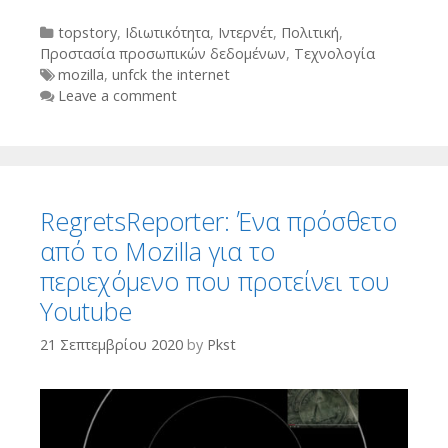
Categories
topstory
,
Ιδιωτικότητα
,
Ιντερνέτ
,
Πολιτική
,
Προστασία προσωπικών δεδομένων
,
Τεχνολογία
Tags
mozilla
,
unfck the internet
Leave a comment
RegretsReporter: Ένα πρόσθετο
από το Mozilla για το
περιεχόμενο που προτείνει του
Youtube
21 Σεπτεμβρίου 2020
by
Pkst