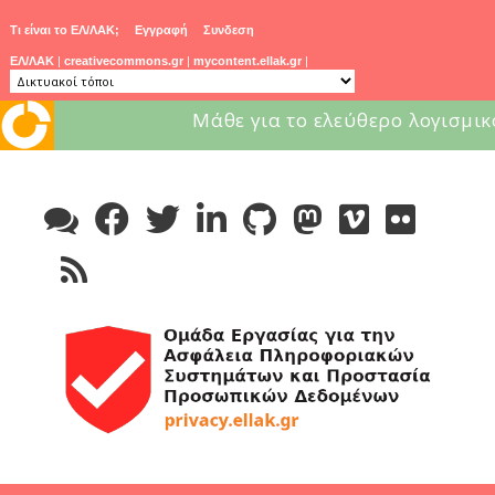
Τι είναι το ΕΛ/ΛΑΚ;
Εγγραφή
Συνδεση
ΕΛ/ΛΑΚ
|
creativecommons.gr
|
mycontent.ellak.gr
|
Μάθε για το ελεύθερο λογισμικ
Skip
to
content