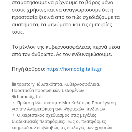
σταματήσουμε να ρίχνουμε το βάρος μόνο
στους χρήστες και να αναγνωρίσουμε ότι η
προστασία ξεκινά από το πώς σχεδιάζουμε τα
συστήματα, τα μηνύματα και τις εμπειρίες
τους.
Το μέλλον της κυβερνοασφάλειας περνά μέσα
από τον άνθρωπο. Ας τον ενδυναμώσουμε.
Πηγή άρθρου:
https://homodigitalis.gr
Categories
topstory
,
Ιδιωτικότητα
,
Κυβερνοσφάλεια
,
Προστασία προσωπικών δεδομένων
Tags
homodigitalis
Post
Πρώτα η Ιδιωτικότητα: Μια Καλύτερη Προσέγγιση
navigation
για την Αντιμετώπιση των Ψηφιακών Κινδύνων
Ο Χειριστικός σχεδιασμός στις μεγάλες
διαδικτυακές πλατφόρμες: Πώς οι πλατφόρμες
επηρεάζουν επιβλαβώς τις επιλογές των χρηστών